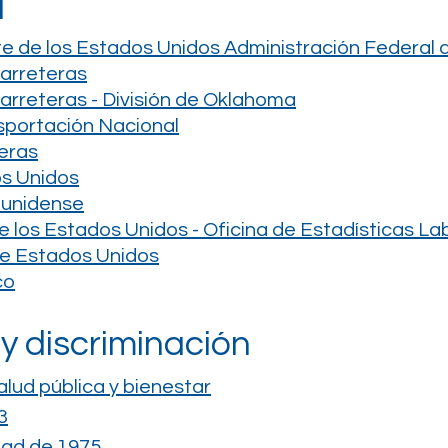
l
 de los Estados Unidos Administración Federal d
Carreteras
arreteras - División de Oklahoma
sportación Nacional
teras
os Unidos
ounidense
los Estados Unidos - Oficina de Estadísticas La
e Estados Unidos
co
 y discriminación
alud pública y bienestar
3
dad de 1975