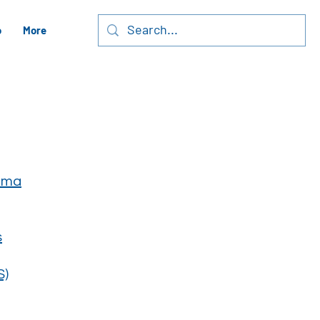
o
More
homa
s
S)