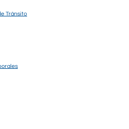
e Tránsito
borales